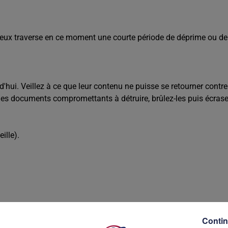
tre eux traverse en ce moment une courte période de déprime ou de
d'hui. Veillez à ce que leur contenu ne puisse se retourner contr
des documents compromettants à détruire, brûlez-les puis écras
ille).
ts.
Contin