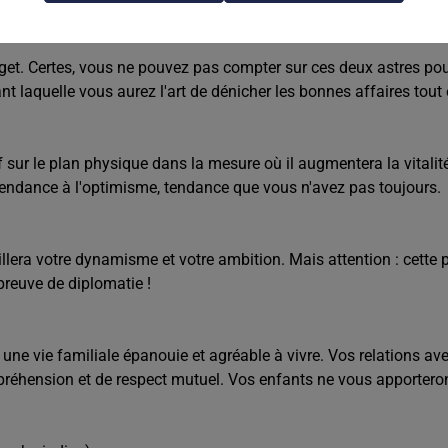
dget. Certes, vous ne pouvez pas compter sur ces deux astres pou
ndant laquelle vous aurez l'art de dénicher les bonnes affaires t
f sur le plan physique dans la mesure où il augmentera la vitalité
endance à l'optimisme, tendance que vous n'avez pas toujours.
illera votre dynamisme et votre ambition. Mais attention : cett
preuve de diplomatie !
à une vie familiale épanouie et agréable à vivre. Vos relations 
préhension et de respect mutuel. Vos enfants ne vous apporteron