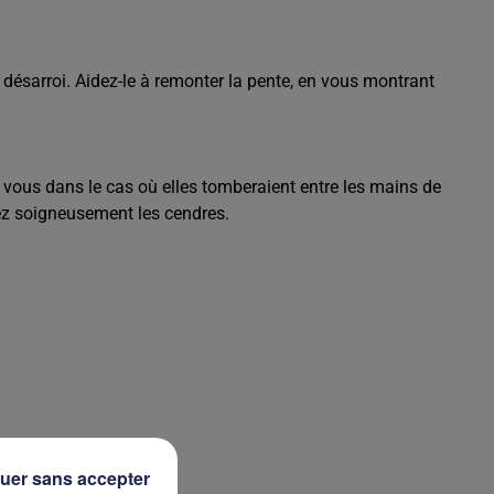
 désarroi. Aidez-le à remonter la pente, en vous montrant
e vous dans le cas où elles tomberaient entre les mains de
ez soigneusement les cendres.
uer sans accepter