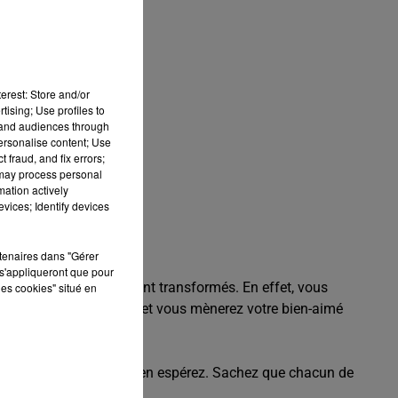
¿½T 2026)
erest: Store and/or
tising; Use profiles to
tand audiences through
personalise content; Use
 fraud, and fix errors;
 may process personal
mation actively
vices; Identify devices
rtenaires dans "Gérer
s'appliqueront que pour
avec l'être cher en seront transformés. En effet, vous
les cookies" situé en
ue se révélera efficace, et vous mènerez votre bien-aimé
conforme à ce que vous en espérez. Sachez que chacun de
e.