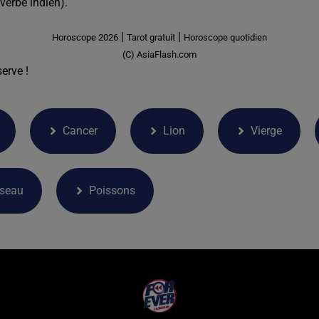
verbe indien).
|
|
Horoscope 2026
Tarot gratuit
Horoscope quotidien
(C) AsiaFlash.com
erve !
Cancer
Lion
Vierge
rseau
Poissons