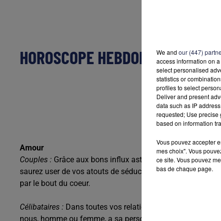
HOROSCOPE HEBDOMADAIRE SCOR
We and
our (447) partn
access information on a 
select personalised ad
statistics or combinatio
profiles to select person
Deliver and present adv
data such as IP address 
requested; Use precise g
based on information tra
Vous pouvez accepter en 
Amour
mes choix". Vous pouvez
Couples :
Grâce aux bons influx astraux, vous gagnerez en 
ce site. Vous pouvez met
bas de chaque page.
saurez user de vos atouts de séduction pour exercer un pou
par le bout du coeur.
Célibataires :
Dans toutes vos relations amoureuses, méfie
nous, homme ou femme, a sa personnalité propre, qui est un