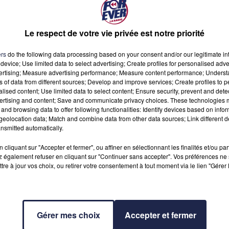
|
|
Horoscope 2026
Tarot gratuit
Horoscope quotidien
(C) AsiaFlash.com
Le respect de votre vie privée est notre priorité
PION (LUNDI 3 -- DIMANCHE 9 AOÏ
ers
do the following data processing based on your consent and/or our legitimate int
device; Use limited data to select advertising; Create profiles for personalised adver
vertising; Measure advertising performance; Measure content performance; Unders
ns of data from different sources; Develop and improve services; Create profiles to 
alised content; Use limited data to select content; Ensure security, prevent and detect
ertising and content; Save and communicate privacy choices. These technologies
and browsing data to offer following functionalities: Identify devices based on infor
eolocation data; Match and combine data from other data sources; Link different de
nsmitted automatically.
cliquant sur "Accepter et fermer", ou affiner en sélectionnant les finalités et/ou pa
 également refuser en cliquant sur "Continuer sans accepter". Vos préférences ne 
confiance et en assurance sur le plan conjugal, et vos relations 
tre à jour vos choix, ou retirer votre consentement à tout moment via le lien "Gérer 
voir plus puissant sur votre conjoint ou partenaire. Cette tactiq
Gérer mes choix
Accepter et fermer
z-vous d'une tendance à vouloir que l'autre reste ou devienne 
ique, et que la réussite passe par l'acceptation de la différenc