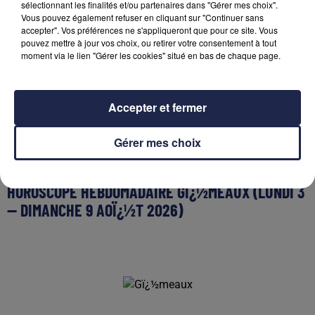
sélectionnant les finalités et/ou partenaires dans "Gérer mes choix".
Vous pouvez également refuser en cliquant sur "Continuer sans
Horoscope G ¿½meaux - Clin d'oeil
accepter". Vos préférences ne s'appliqueront que pour ce site. Vous
Cessez de redouter des problèmes, le plus souvent
pouvez mettre à jour vos choix, ou retirer votre consentement à tout
imaginaires ou exagérés. C'est en sachant apprécier les
moment via le lien "Gérer les cookies" situé en bas de chaque page.
côtés positifs de votre vie que vous vous donnerez de la
confiance.
Accepter et fermer
|
|
Horoscope 2026
Tarot gratuit
Horoscope quotidien
Gérer mes choix
(C) AsiaFlash.com
HOROSCOPE HEBDOMADAIRE GÏ¿½MEAUX (LUNDI 3
-- DIMANCHE 9 AOÏ¿½T 2026)