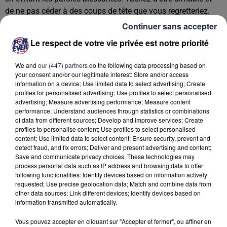
de ne pas céder à des coups de tête que vous regretteriez.
Réfléchissez un peu plus, et essayez de contrôler votre
Continuer sans accepter
tendance à la contradiction.
Le respect de votre vie privée est notre priorité
Horoscope G ¿½meaux - Vie sociale
We and
our (447) partners
do the following data processing based on
Sachez savourer à fond l'affection que l'on vous porte. Non
your consent and/or our legitimate interest: Store and/or access
information on a device; Use limited data to select advertising; Create
seulement elle vous facilitera la vie en vous aidant à
profiles for personalised advertising; Use profiles to select personalised
résoudre vos problèmes, mais encore elle comblera les
advertising; Measure advertising performance; Measure content
désirs de votre coeur. Tâchez de cultiver un climat de
performance; Understand audiences through statistics or combinations
of data from different sources; Develop and improve services; Create
bienveillance et d'entente cordiale en toutes circonstances.
profiles to personalise content; Use profiles to select personalised
content; Use limited data to select content; Ensure security, prevent and
Horoscope G ¿½meaux - Citation du jour
detect fraud, and fix errors; Deliver and present advertising and content;
Save and communicate privacy choices. These technologies may
Les caresses sont aussi nécessaires à la vie des sentiments
process personal data such as IP address and browsing data to offer
que les feuilles le sont aux arbres. Sans elles, l'amour meurt
following functionalities: Identify devices based on information actively
par la racine (Nathaniel Hawthorne).
requested; Use precise geolocation data; Match and combine data from
other data sources; Link different devices; Identify devices based on
information transmitted automatically.
Horoscope G ¿½meaux - Nombre de chance
798
Vous pouvez accepter en cliquant sur "Accepter et fermer", ou affiner en