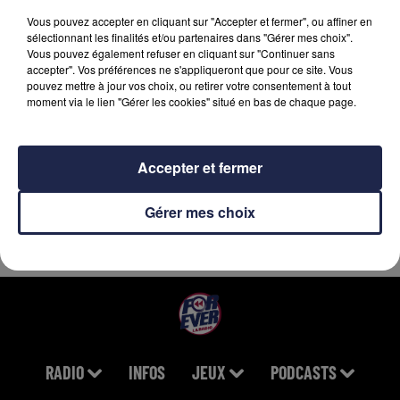
Vous pouvez accepter en cliquant sur "Accepter et fermer", ou affiner en
PRAS MICHEL
AQUA
LES DEESSES
sélectionnant les finalités et/ou partenaires dans "Gérer mes choix".
Ghetto Supastar
Barbie Girl
On A Change
Vous pouvez également refuser en cliquant sur "Continuer sans
(that Is What You
accepter". Vos préférences ne s'appliqueront que pour ce site. Vous
Are)
pouvez mettre à jour vos choix, ou retirer votre consentement à tout
moment via le lien "Gérer les cookies" situé en bas de chaque page.
Accepter et fermer
Gérer mes choix
RADIO
INFOS
JEUX
PODCASTS