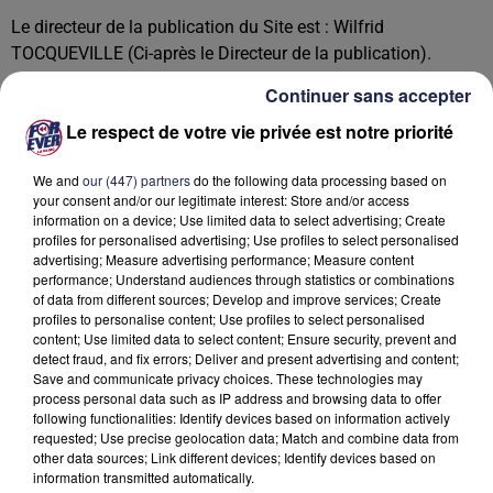
Le directeur de la publication du Site est : Wilfrid
TOCQUEVILLE (Ci-après le Directeur de la publication).
Hébergeur
Continuer sans accepter
Le Site est hébergé par la société AMAZON WEB SERVICES
Le respect de votre vie privée est notre priorité
EMEA SARL (AWS) dont le siège social est situé 38 Avenue
JOHN F. KENNEDY L-1855 Luxembourg, inscrite au Registre
We and
our (447) partners
do the following data processing based on
your consent and/or our legitimate interest: Store and/or access
du Commerce et des Sociétés de Nanterre sous le numéro
information on a device; Use limited data to select advertising; Create
831 001 334.
profiles for personalised advertising; Use profiles to select personalised
advertising; Measure advertising performance; Measure content
Site internet : https://aws.amazon.com
performance; Understand audiences through statistics or combinations
of data from different sources; Develop and improve services; Create
DERNIERS TITRES
profiles to personalise content; Use profiles to select personalised
content; Use limited data to select content; Ensure security, prevent and
detect fraud, and fix errors; Deliver and present advertising and content;
Save and communicate privacy choices. These technologies may
11h25
11h25
11h21
11h21
11h12
11h12
process personal data such as IP address and browsing data to offer
following functionalities: Identify devices based on information actively
requested; Use precise geolocation data; Match and combine data from
other data sources; Link different devices; Identify devices based on
information transmitted automatically.