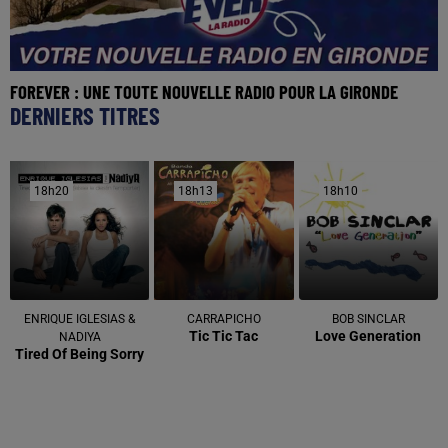
FOREVER : UNE TOUTE NOUVELLE RADIO POUR LA GIRONDE
DERNIERS TITRES
18h20
18h20
18h13
18h13
18h10
18h10
ENRIQUE IGLESIAS &
CARRAPICHO
BOB SINCLAR
Tic Tic Tac
Love Generation
NADIYA
Tired Of Being Sorry