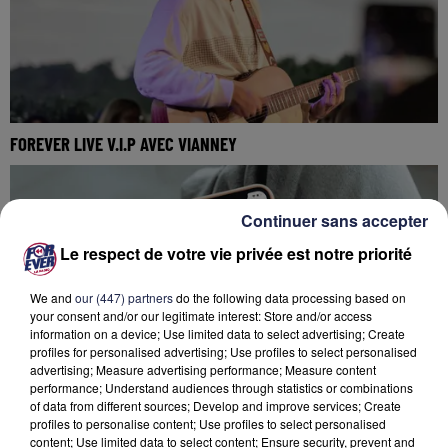
FOREVER LIVE V.I.P AVEC VIANNEY
Continuer sans accepter
Le respect de votre vie privée est notre priorité
We and
our (447) partners
do the following data processing based on
your consent and/or our legitimate interest: Store and/or access
information on a device; Use limited data to select advertising; Create
profiles for personalised advertising; Use profiles to select personalised
advertising; Measure advertising performance; Measure content
performance; Understand audiences through statistics or combinations
of data from different sources; Develop and improve services; Create
TÉLÉCHARGEZ L'APPLICATION FOREVER !
profiles to personalise content; Use profiles to select personalised
content; Use limited data to select content; Ensure security, prevent and