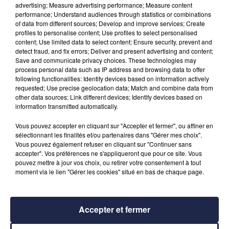
advertising; Measure advertising performance; Measure content
performance; Understand audiences through statistics or combinations
of data from different sources; Develop and improve services; Create
profiles to personalise content; Use profiles to select personalised
Scorpion
Sagittaire
content; Use limited data to select content; Ensure security, prevent and
detect fraud, and fix errors; Deliver and present advertising and content;
Save and communicate privacy choices. These technologies may
process personal data such as IP address and browsing data to offer
following functionalities: Identify devices based on information actively
Capricorne
Verseau
requested; Use precise geolocation data; Match and combine data from
other data sources; Link different devices; Identify devices based on
information transmitted automatically.
Vous pouvez accepter en cliquant sur "Accepter et fermer", ou affiner en
Poissons
sélectionnant les finalités et/ou partenaires dans "Gérer mes choix".
Vous pouvez également refuser en cliquant sur "Continuer sans
accepter". Vos préférences ne s'appliqueront que pour ce site. Vous
pouvez mettre à jour vos choix, ou retirer votre consentement à tout
moment via le lien "Gérer les cookies" situé en bas de chaque page.
Accepter et fermer
RADIO
INFOS
JEUX
PODCASTS