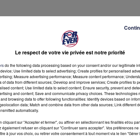
Contin
Le respect de votre vie privée est notre priorité
ers
do the following data processing based on your consent and/or our legitimate int
device; Use limited data to select advertising; Create profiles for personalised adver
vertising; Measure advertising performance; Measure content performance; Unders
ns of data from different sources; Develop and improve services; Create profiles to 
alised content; Use limited data to select content; Ensure security, prevent and detect
ertising and content; Save and communicate privacy choices. These technologies
and browsing data to offer following functionalities: Identify devices based on infor
eolocation data; Match and combine data from other data sources; Link different de
nsmitted automatically.
cliquant sur "Accepter et fermer", ou affiner en sélectionnant les finalités et/ou pa
 également refuser en cliquant sur "Continuer sans accepter". Vos préférences ne 
tre à jour vos choix, ou retirer votre consentement à tout moment via le lien "Gérer 