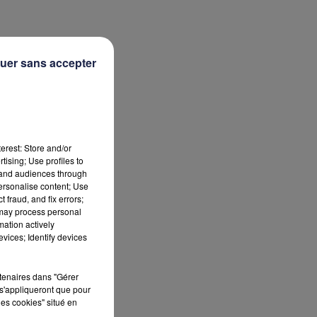
uer sans accepter
erest: Store and/or
tising; Use profiles to
tand audiences through
personalise content; Use
 fraud, and fix errors;
 may process personal
mation actively
vices; Identify devices
rtenaires dans "Gérer
s'appliqueront que pour
les cookies" situé en