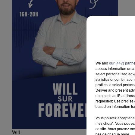
We and
our (447) partn
access information on a 
select personalised ad
statistics or combinatio
profiles to select person
Deliver and present adv
data such as IP address 
requested; Use precise g
based on information tra
Vous pouvez accepter en 
mes choix". Vous pouvez
ce site. Vous pouvez met
Will
bas de chaque page.