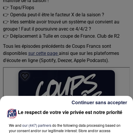
maîtrisé de la saison !
👉 Tops/Flops
👉 Openda peut-il être le facteur X de la saison ?
👉 Irles semble avoir trouvé un système qui convient au
groupe ! Faut il poursuivre avec ce 4/4/2 ?
👉 Déplacement à Tulle en coupe de France. Club de R2
Tous les épisodes précédents de Coups Francs sont
disponibles
sur cette page
ainsi que sur les plateformes
d'écoute en ligne (Spotify, Deezer, Apple Podcasts).
Continuer sans accepter
Le respect de votre vie privée est notre priorité
We and
our (447) partners
do the following data processing based on
your consent and/or our legitimate interest: Store and/or access