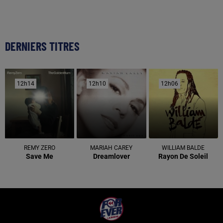
DERNIERS TITRES
12h14
12h14
12h10
12h10
12h06
12h06
REMY ZERO
MARIAH CAREY
WILLIAM BALDE
Save Me
Dreamlover
Rayon De Soleil