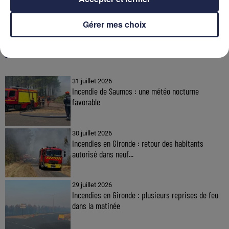
Gérer mes choix
À LA UNE
31 juillet 2026
Incendie de Saumos : une météo nocturne
favorable
30 juillet 2026
Incendies en Gironde : retour des habitants
autorisé dans neuf...
29 juillet 2026
Incendies en Gironde : plusieurs reprises de feu
dans la matinée