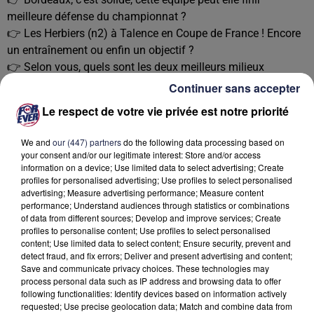
meilleure défense du championnat ?
👉 Les Herbiers (n2) à Talence en Coupe de France ! Encore
un entraînement ou enfin un objectif ?
👉 Selon vous, quels sont les deux meilleurs milieux
offensifs de l’histoire du club ?
Continuer sans accepter
Les épisodes précédents de Coups Francs sont disponibles
Le respect de votre vie privée est notre priorité
ici
ou directement sur les plateformes de streaming en ligne.
We and
our (447) partners
do the following data processing based on
your consent and/or our legitimate interest: Store and/or access
Ecoutez Coups Francs :
information on a device; Use limited data to select advertising; Create
profiles for personalised advertising; Use profiles to select personalised
advertising; Measure advertising performance; Measure content
performance; Understand audiences through statistics or combinations
of data from different sources; Develop and improve services; Create
profiles to personalise content; Use profiles to select personalised
content; Use limited data to select content; Ensure security, prevent and
detect fraud, and fix errors; Deliver and present advertising and content;
Save and communicate privacy choices. These technologies may
process personal data such as IP address and browsing data to offer
following functionalities: Identify devices based on information actively
requested; Use precise geolocation data; Match and combine data from