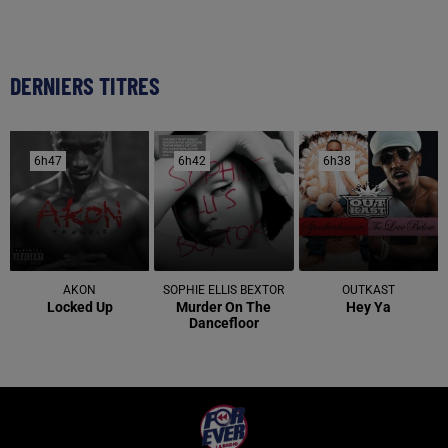
DERNIERS TITRES
6h47
6h47
6h42
6h42
6h38
6h38
AKON
SOPHIE ELLIS BEXTOR
OUTKAST
Locked Up
Murder On The
Hey Ya
Dancefloor