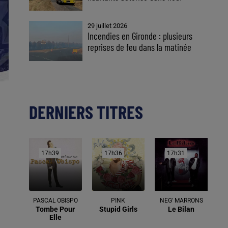
29 juillet 2026
Incendies en Gironde : plusieurs
reprises de feu dans la matinée
DERNIERS TITRES
17h39
17h39
17h36
17h36
17h31
17h31
PASCAL OBISPO
PINK
NEG' MARRONS
Tombe Pour
Stupid Girls
Le Bilan
Elle