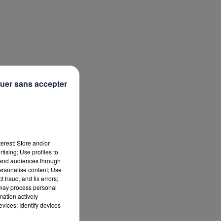
uer sans accepter
erest: Store and/or
tising; Use profiles to
tand audiences through
personalise content; Use
 fraud, and fix errors;
 may process personal
mation actively
vices; Identify devices