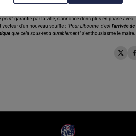
ssions ces dernières années :
"Nous ne sommes plus liés par une
L'avenir des bâtiments historiques de la place Joffre,
vacants
e peut"
garantie par la ville, s'annonce donc plus en phase avec
art vecteur d'un nouveau souffle :
"Pour Libourne, c'est
l'arrivée de
omique
que cela sous-tend durablement"
s'enthousiasme le maire.