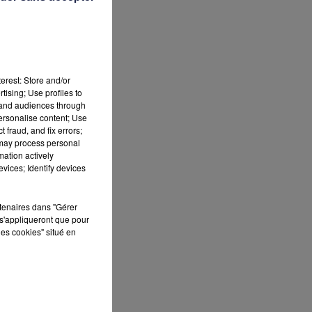
erest: Store and/or
tising; Use profiles to
tand audiences through
personalise content; Use
 fraud, and fix errors;
sur
 may process personal
mation actively
vices; Identify devices
rtenaires dans "Gérer
s'appliqueront que pour
les cookies" situé en