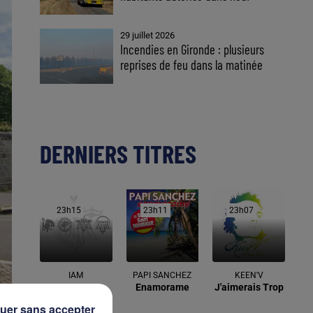
29 juillet 2026
Incendies en Gironde : plusieurs
reprises de feu dans la matinée
DERNIERS TITRES
23h15
23h15
23h11
23h11
23h07
23h07
IAM
PAPI SANCHEZ
KEEN'V
Je Danse Le
Enamorame
J'aimerais Trop
Mia
uer sans accepter