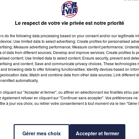
Le respect de votre vie privée est notre priorité
e la sécurité civile qui s'installera dans les anciennes casernes
ers
do the following data processing based on your consent and/or our legitimate int
device; Use limited data to select advertising; Create profiles for personalised adver
vertising; Measure advertising performance; Measure content performance; Unders
ns of data from different sources; Develop and improve services; Create profiles to 
alised content; Use limited data to select content; Ensure security, prevent and detect
urne !"
s'exclame Philippe Buisson dans une allocution postée 
ertising and content; Save and communicate privacy choices. These technologies
e socialiste de la sous-préfecture girondine réagit ainsi à
and browsing data to offer following functionalities: Identify devices based on infor
struction de la sécurité civile"
sur le vaste site des anciennes
eolocation data; Match and combine data from other data sources; Link different de
nsmitted automatically.
. Ce sont, à terme, 565
"sapeurs-sauveteurs"
qui seront hébergés
rois autres implantations françaises de Corte, Brignoles et
cliquant sur "Accepter et fermer", ou affiner en sélectionnant les finalités et/ou pa
entions liés à des catastrophes majeures telles que des séismes,
 également refuser en cliquant sur "Continuer sans accepter". Vos préférences ne 
tre à jour vos choix, ou retirer votre consentement à tout moment via le lien "Gérer 
on parle- des feux de forêt, partout dans le monde.
S
 se concrétiser malgré tout- l'ambitieux projet de complexe
Gérer mes choix
Accepter et fermer
 du vin, adoubé par la municipalité et porté par l'investisseur