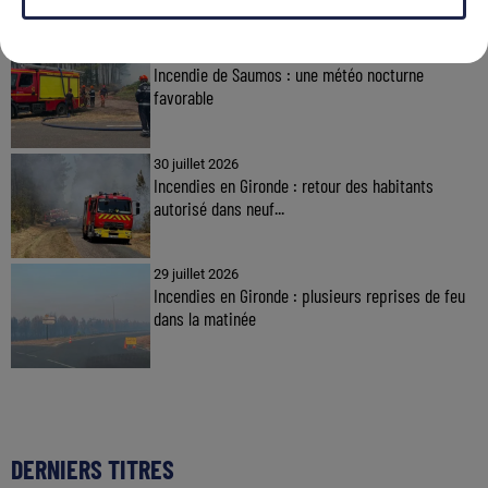
31 juillet 2026
Incendie de Saumos : une météo nocturne
favorable
30 juillet 2026
Incendies en Gironde : retour des habitants
autorisé dans neuf...
29 juillet 2026
Incendies en Gironde : plusieurs reprises de feu
dans la matinée
DERNIERS TITRES