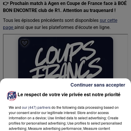
👉 Prochain match à Agen en Coupe de France face à BOÉ
BON ENCONTRE club de R1. Attention au traquenard !
Tous les épisodes précédents sont disponibles
sur cette
page
ainsi que sur les plateformes d'écoute en ligne.
Continuer sans accepter
Le respect de votre vie privée est notre priorité
We and
our (447) partners
do the following data processing based on
your consent and/or our legitimate interest: Store and/or access
information on a device; Use limited data to select advertising; Create
profiles for personalised advertising; Use profiles to select personalised
advertising; Measure advertising performance; Measure content