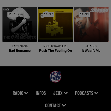
11h45
11h45
11h37
11h37
11h33
11h33
LADY GAGA
NIGHTCRAWLERS
SHAGGY
Bad Romance
Push The Feeling On
It Wasn't Me
RADIO
INFOS
JEUX
PODCASTS
CONTACT