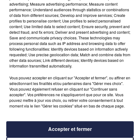
advertising; Measure advertising performance; Measure content
performance; Understand audiences through statistics or combinations
À LA UNE
of data from different sources; Develop and improve services; Create
profiles to personalise content; Use profiles to select personalised
content; Use limited data to select content; Ensure security, prevent and
31 juillet 2026
detect fraud, and fix errors; Deliver and present advertising and content;
Incendie de Saumos : une météo nocturne
Save and communicate privacy choices. These technologies may
favorable
process personal data such as IP address and browsing data to offer
following functionalities: Identify devices based on information actively
requested; Use precise geolocation data; Match and combine data from
other data sources; Link different devices; Identify devices based on
30 juillet 2026
information transmitted automatically.
Incendies en Gironde : retour des habitants
autorisé dans neuf...
Vous pouvez accepter en cliquant sur "Accepter et fermer", ou affiner en
sélectionnant les finalités et/ou partenaires dans "Gérer mes choix".
Vous pouvez également refuser en cliquant sur "Continuer sans
29 juillet 2026
accepter". Vos préférences ne s'appliqueront que pour ce site. Vous
Incendies en Gironde : plusieurs reprises de feu
pouvez mettre à jour vos choix, ou retirer votre consentement à tout
dans la matinée
moment via le lien "Gérer les cookies" situé en bas de chaque page.
Accepter et fermer