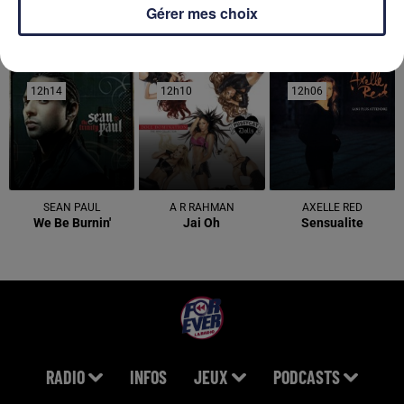
Gérer mes choix
DERNIERS TITRES
12h14
12h14
12h10
12h10
12h06
12h06
SEAN PAUL
A R RAHMAN
AXELLE RED
We Be Burnin'
Jai Oh
Sensualite
RADIO
INFOS
JEUX
PODCASTS