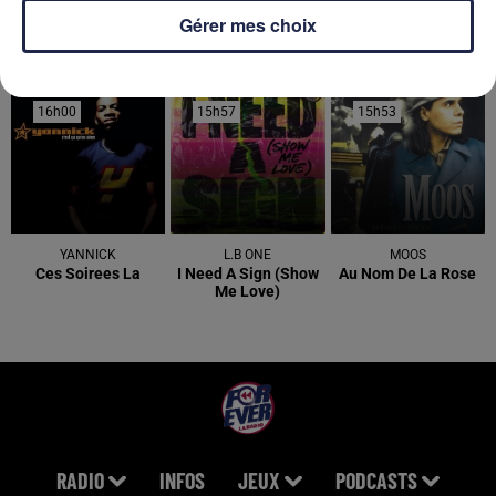
Gérer mes choix
DERNIERS TITRES
16h00
16h00
15h57
15h57
15h53
15h53
YANNICK
L.B ONE
MOOS
Ces Soirees La
I Need A Sign (show
Au Nom De La Rose
Me Love)
RADIO
INFOS
JEUX
PODCASTS