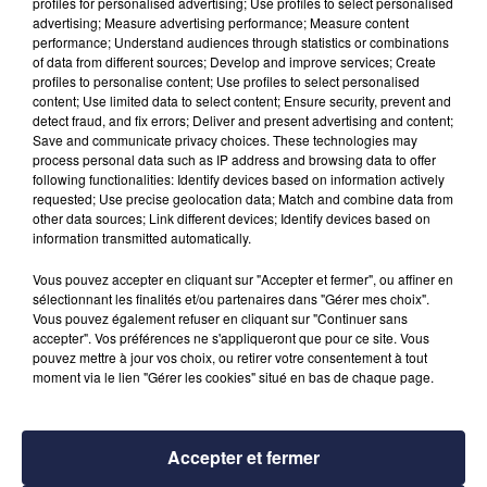
profiles for personalised advertising; Use profiles to select personalised
advertising; Measure advertising performance; Measure content
À LA UNE
performance; Understand audiences through statistics or combinations
of data from different sources; Develop and improve services; Create
profiles to personalise content; Use profiles to select personalised
content; Use limited data to select content; Ensure security, prevent and
31 juillet 2026
Incendie de Saumos : une météo nocturne
detect fraud, and fix errors; Deliver and present advertising and content;
Save and communicate privacy choices. These technologies may
favorable
process personal data such as IP address and browsing data to offer
following functionalities: Identify devices based on information actively
requested; Use precise geolocation data; Match and combine data from
30 juillet 2026
other data sources; Link different devices; Identify devices based on
Incendies en Gironde : retour des habitants
information transmitted automatically.
autorisé dans neuf...
Vous pouvez accepter en cliquant sur "Accepter et fermer", ou affiner en
sélectionnant les finalités et/ou partenaires dans "Gérer mes choix".
Vous pouvez également refuser en cliquant sur "Continuer sans
29 juillet 2026
accepter". Vos préférences ne s'appliqueront que pour ce site. Vous
Incendies en Gironde : plusieurs reprises de feu
pouvez mettre à jour vos choix, ou retirer votre consentement à tout
dans la matinée
moment via le lien "Gérer les cookies" situé en bas de chaque page.
Accepter et fermer