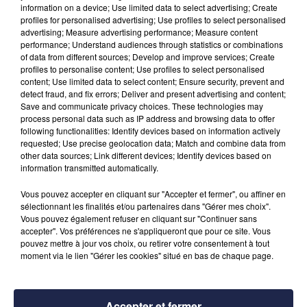
information on a device; Use limited data to select advertising; Create
!"
tacle le chanteur avec le franc-parler qu’on lui connaît.
profiles for personalised advertising; Use profiles to select personalised
advertising; Measure advertising performance; Measure content
UN AMOUREUX DU CLUB
performance; Understand audiences through statistics or combinations
of data from different sources; Develop and improve services; Create
Interrogé par Julien Bée sur ses plus beaux souvenirs de
profiles to personalise content; Use profiles to select personalised
content; Use limited data to select content; Ensure security, prevent and
supporter des Girondins de Bordeaux, Pascal Obispo a
detect fraud, and fix errors; Deliver and present advertising and content;
d’abord en tête les célébrations des titres de champion de
Save and communicate privacy choices. These technologies may
France :
"La fête aux Quinconces en 2009 mais aussi en 1999
process personal data such as IP address and browsing data to offer
following functionalities: Identify devices based on information actively
ou encore plus loin en 89 avec Jean Tigana !".
Avant
requested; Use precise geolocation data; Match and combine data from
d’évoquer une autre anecdote marquante de son enfance :
other data sources; Link different devices; Identify devices based on
"J’avais eu un autographe de Pelé en 1973 lors d’un match
information transmitted automatically.
amical contre Santos au Parc Lescure
mais
Vous pouvez accepter en cliquant sur "Accepter et fermer", ou affiner en
malheureusement, je ne le retrouve plus"
dit-il avec une
sélectionnant les finalités et/ou partenaires dans "Gérer mes choix".
pointe de déception
.
Vous pouvez également refuser en cliquant sur "Continuer sans
accepter". Vos préférences ne s'appliqueront que pour ce site. Vous
pouvez mettre à jour vos choix, ou retirer votre consentement à tout
moment via le lien "Gérer les cookies" situé en bas de chaque page.
Accepter et fermer