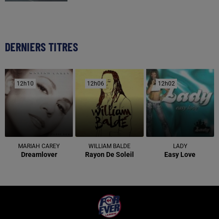
DERNIERS TITRES
12h10
12h10
12h06
12h06
12h02
12h02
MARIAH CAREY
WILLIAM BALDE
LADY
Dreamlover
Rayon De Soleil
Easy Love