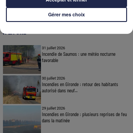
Gérer mes choix
À LA UNE
31 juillet 2026
Incendie de Saumos : une météo nocturne
favorable
30 juillet 2026
Incendies en Gironde : retour des habitants
autorisé dans neuf...
29 juillet 2026
Incendies en Gironde : plusieurs reprises de feu
dans la matinée