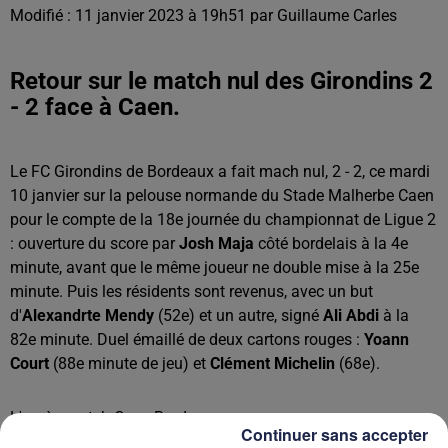
Modifié : 11 janvier 2023 à 19h51 par Guillaume Carles
Retour sur le match nul des Girondins 2
- 2 face à Caen.
Le FC Girondins de Bordeaux a fait mach nul, 2 - 2, ce mardi
10 janvier sur la pelouse normande du Stade Malherbe Caen
pour le compte de la 18e journée du championnat de Ligue 2
: ouverture du score par
Josh Maja
côté bordelais à la 4e
minute, avant que le même joueur ne double mise à la 25e
minute. Puis les résidents sont revenus, avec un but
d'
Alexandrte Mendy
(52e) et un autre, signé
Ali Abdi
à la
82e minute. Duel émaillé de deux cartons rouges :
Yoann
Court
(88e minute de jeu) et
Clément Michelin
(68e).
L'après-match Caen-Bordeaux
Continuer sans accepter