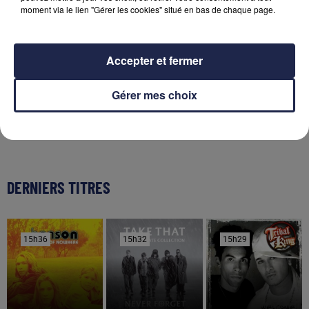
Incendies en Gironde : retour des habitants
moment via le lien "Gérer les cookies" situé en bas de chaque page.
autorisé dans neuf...
Accepter et fermer
29 juillet 2026
Incendies en Gironde : plusieurs reprises de feu
dans la matinée
Gérer mes choix
DERNIERS TITRES
15h36
15h36
15h32
15h32
15h29
15h29