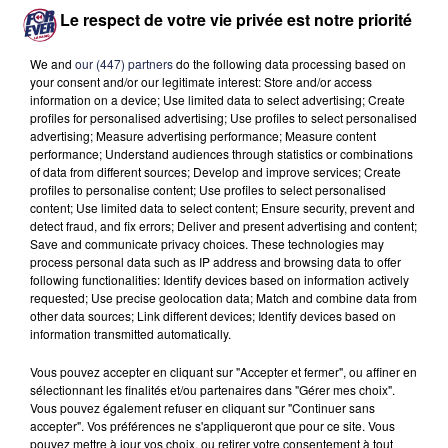
Le respect de votre vie privée est notre priorité
We and
our (447) partners
do the following data processing based on
your consent and/or our legitimate interest: Store and/or access
information on a device; Use limited data to select advertising; Create
profiles for personalised advertising; Use profiles to select personalised
advertising; Measure advertising performance; Measure content
performance; Understand audiences through statistics or combinations
of data from different sources; Develop and improve services; Create
profiles to personalise content; Use profiles to select personalised
content; Use limited data to select content; Ensure security, prevent and
detect fraud, and fix errors; Deliver and present advertising and content;
Save and communicate privacy choices. These technologies may
process personal data such as IP address and browsing data to offer
À LA UNE
following functionalities: Identify devices based on information actively
requested; Use precise geolocation data; Match and combine data from
other data sources; Link different devices; Identify devices based on
information transmitted automatically.
31 juillet 2026
Incendie de Saumos : une météo nocturne
Vous pouvez accepter en cliquant sur "Accepter et fermer", ou affiner en
favorable
sélectionnant les finalités et/ou partenaires dans "Gérer mes choix".
Vous pouvez également refuser en cliquant sur "Continuer sans
accepter". Vos préférences ne s'appliqueront que pour ce site. Vous
30 juillet 2026
pouvez mettre à jour vos choix, ou retirer votre consentement à tout