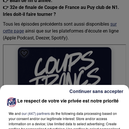
👉 Bilan de fin d’année.
👉 32e de finale de Coupe de France au Puy club de N1.
Irles doit-il faire tourner ?
Tous les épisodes précédents sont aussi disponibles
sur
cette page
ainsi que sur les plateformes d'écoute en ligne
(Apple Podcast, Deezer, Spotify).
Continuer sans accepter
Le respect de votre vie privée est notre priorité
We and
our (447) partners
do the following data processing based on
your consent and/or our legitimate interest: Store and/or access
information on a device; Use limited data to select advertising; Create
profiles for personalised advertising; Use profiles to select personalised