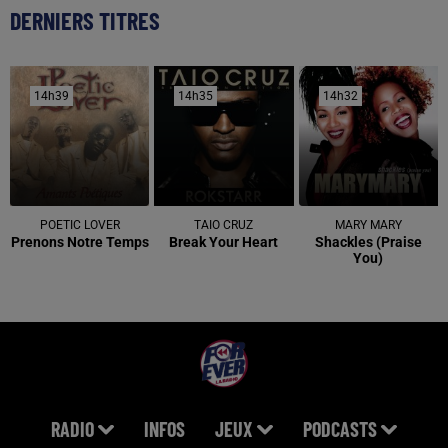
DERNIERS TITRES
14h39
14h39
14h35
14h35
14h32
14h32
POETIC LOVER
TAIO CRUZ
MARY MARY
Prenons Notre Temps
Break Your Heart
Shackles (praise
You)
RADIO
INFOS
JEUX
PODCASTS