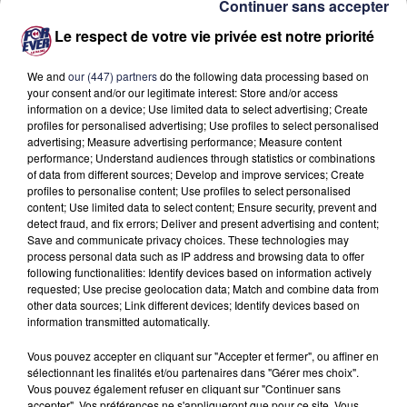
Continuer sans accepter
puis en tant qu'adjoint en charge du handicap, veillé à une
accessibilité réelle du tramway, au développement des places
Le respect de votre vie privée est notre priorité
réservées pour les personnes à mobilité réduite ou encore à
We and
our (447) partners
do the following data processing based on
la mise en accessibilité des bus"
.
your consent and/or our legitimate interest: Store and/or access
information on a device; Use limited data to select advertising; Create
profiles for personalised advertising; Use profiles to select personalised
advertising; Measure advertising performance; Measure content
performance; Understand audiences through statistics or combinations
of data from different sources; Develop and improve services; Create
profiles to personalise content; Use profiles to select personalised
content; Use limited data to select content; Ensure security, prevent and
detect fraud, and fix errors; Deliver and present advertising and content;
Save and communicate privacy choices. These technologies may
process personal data such as IP address and browsing data to offer
following functionalities: Identify devices based on information actively
requested; Use precise geolocation data; Match and combine data from
À LA UNE
other data sources; Link different devices; Identify devices based on
information transmitted automatically.
31 juillet 2026
Vous pouvez accepter en cliquant sur "Accepter et fermer", ou affiner en
Incendie de Saumos : une météo nocturne
sélectionnant les finalités et/ou partenaires dans "Gérer mes choix".
favorable
Vous pouvez également refuser en cliquant sur "Continuer sans
accepter". Vos préférences ne s'appliqueront que pour ce site. Vous