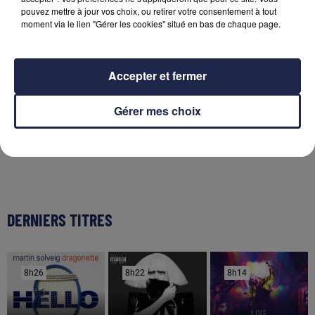
pouvez mettre à jour vos choix, ou retirer votre consentement à tout
30 juillet 2026
moment via le lien "Gérer les cookies" situé en bas de chaque page.
Incendies en Gironde : retour des habitants
autorisé dans neuf...
Accepter et fermer
29 juillet 2026
Incendies en Gironde : plusieurs reprises de feu
Gérer mes choix
dans la matinée
DERNIERS TITRES
8h26
8h26
8h22
8h22
8h14
8h14