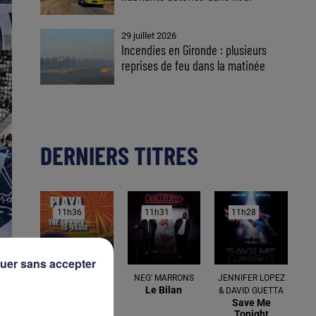
29 juillet 2026
Incendies en Gironde : plusieurs
reprises de feu dans la matinée
DERNIERS TITRES
11h36
11h36
11h31
11h31
11h28
11h28
uer sans accepter
PLAYAHITTI
NEG' MARRONS
JENNIFER LOPEZ
Summer Is
Le Bilan
& DAVID GUETTA
Magic
Save Me
Tonight