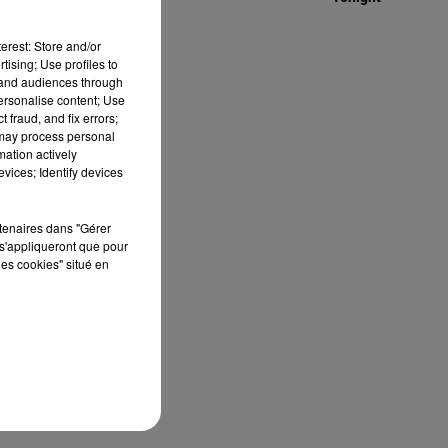
erest: Store and/or
tising; Use profiles to
tand audiences through
personalise content; Use
 fraud, and fix errors;
 may process personal
mation actively
vices; Identify devices
rtenaires dans "Gérer
s'appliqueront que pour
les cookies" situé en