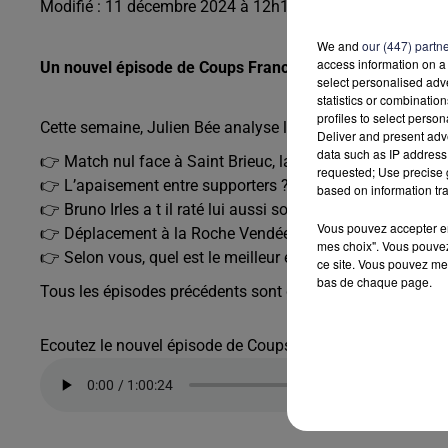
Modifié : 11 décembre 2024 à 12h14 par Jonathan Lateur
We and
our (447) partn
access information on a 
Un nouvel épisode de Coups Francs est en ligne.
select personalised ad
statistics or combinatio
profiles to select person
Cette semaine, Julien Bée analyse l'actu des Girondins a
Deliver and present adv
data such as IP address 
👉 Match nul face à Saint Brieuc, la déception. L’Etat d’es
requested; Use precise g
👉 L’apaisement entre supporters ?
based on information tra
👉 Bruno Irles a t il raté lui aussi son match ?
Vous pouvez accepter en 
👉 Déplacement à la Roche Vendée, loin d’être une partie p
mes choix". Vous pouvez
👉 Selon vous, quel est le meilleur entraineur de l’histoire 
ce site. Vous pouvez met
bas de chaque page.
Tous les épisodes précédents sont disponibles
ici
ainsi qu
Ecoutez le nouvel épisode de Coups Francs :