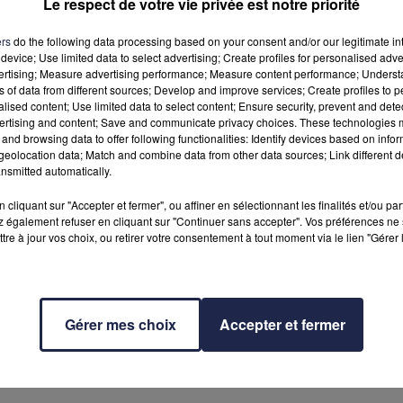
Le respect de votre vie privée est notre priorité
ers
do the following data processing based on your consent and/or our legitimate int
device; Use limited data to select advertising; Create profiles for personalised adver
vertising; Measure advertising performance; Measure content performance; Unders
ns of data from different sources; Develop and improve services; Create profiles to 
alised content; Use limited data to select content; Ensure security, prevent and detect
vec Jérémy, Johann et Sébastien. Au menu des échanges :
ertising and content; Save and communicate privacy choices. These technologies
and browsing data to offer following functionalities: Identify devices based on infor
prit en question ?
eolocation data; Match and combine data from other data sources; Link different de
nsmitted automatically.
cliquant sur "Accepter et fermer", ou affiner en sélectionnant les finalités et/ou pa
laisir avec un écran noir !
 également refuser en cliquant sur "Continuer sans accepter". Vos préférences ne 
du club ?
tre à jour vos choix, ou retirer votre consentement à tout moment via le lien "Gérer 
e sur les plateformes d'écoute en ligne.
Gérer mes choix
Accepter et fermer