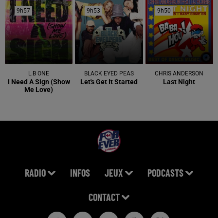
9h57
9h57
9h53
9h53
9h50
9h50
L.B ONE
BLACK EYED PEAS
CHRIS ANDERSON
I Need A Sign (show
Let's Get It Started
Last Night
Me Love)
RADIO
INFOS
JEUX
PODCASTS
CONTACT