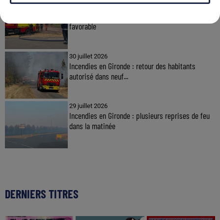
31 juillet 2026
Incendie de Saumos : une météo nocturne
favorable
30 juillet 2026
Incendies en Gironde : retour des habitants
autorisé dans neuf...
29 juillet 2026
Incendies en Gironde : plusieurs reprises de feu
dans la matinée
DERNIERS TITRES