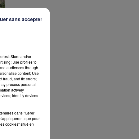
uer sans accepter
er
erest: Store and/or
tising; Use profiles to
tand audiences through
personalise content; Use
ne
,
 fraud, and fix errors;
 may process personal
us
mation actively
n
vices; Identify devices
rtenaires dans "Gérer
s'appliqueront que pour
les cookies" situé en
,