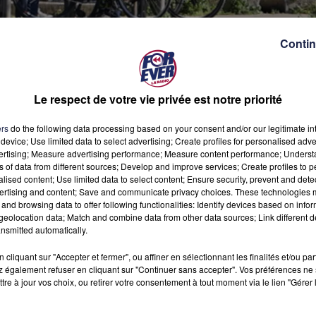
Contin
dit photo : ville de Bordeaux
Le respect de votre vie privée est notre priorité
oles qui pourraient étoffer l'équipe chargée de faire fonctionn
ers
do the following data processing based on your consent and/or our legitimate int
ment toute personne fragile qui en franchit la porte.
device; Use limited data to select advertising; Create profiles for personalised adver
vertising; Measure advertising performance; Measure content performance; Unders
ns of data from different sources; Develop and improve services; Create profiles to 
l au bénévolat : si vous êtes disponible
une matinée dans la semai
alised content; Use limited data to select content; Ensure security, prevent and detect
ertising and content; Save and communicate privacy choices. These technologies
idarité en direction des personnes fragiles qui en ont besoin, il vo
and browsing data to offer following functionalities: Identify devices based on infor
rdeaux, via ses réseaux sociaux, désireuse de
mieux prendre e
eolocation data; Match and combine data from other data sources; Link different de
is d'avril dernier dans le quartier Bastide et qui fonctionne du
nsmitted automatically.
cliquant sur "Accepter et fermer", ou affiner en sélectionnant les finalités et/ou pa
 également refuser en cliquant sur "Continuer sans accepter". Vos préférences ne 
tre à jour vos choix, ou retirer votre consentement à tout moment via le lien "Gérer 
 un
"lieu de répit proposant aux personnes
un accueil bienveillant