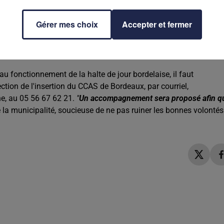
ouches, avec possibilité de lavage et séchage de linge
"
rappelle l
tion social qui gère l'endroit,
"en collaboration avec différents
Gérer mes choix
Accepter et fermer
sence et des permanences d‘accès aux droits plusieurs après-midis
NÉS
 au fonctionnement de la halte de jour bordelaise, il faut
ction de l'insertion du CCAS de Bordeaux, par courriel,
e, au 05 56 67 62 21.
"
Un accompagnement sera proposé afin q
 la municipalité, soucieuse de ne pas ruiner les bonnes volontés