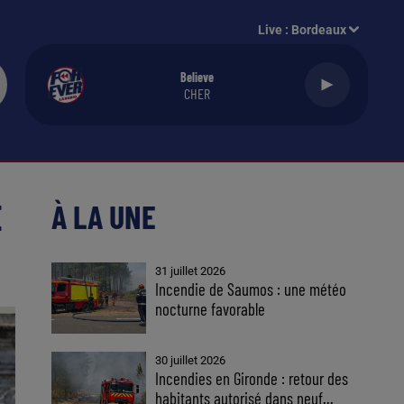
Live :
Bordeaux
Believe
CHER
E
À LA UNE
31 juillet 2026
Incendie de Saumos : une météo
nocturne favorable
30 juillet 2026
Incendies en Gironde : retour des
habitants autorisé dans neuf...