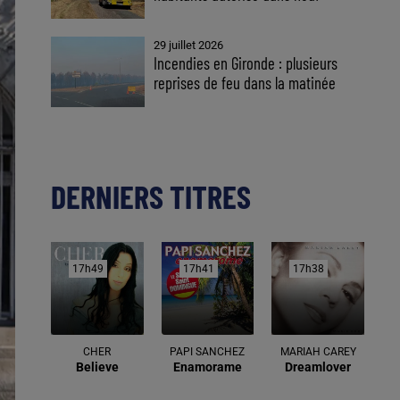
29 juillet 2026
Incendies en Gironde : plusieurs
reprises de feu dans la matinée
DERNIERS TITRES
17h49
17h49
17h41
17h41
17h38
17h38
CHER
PAPI SANCHEZ
MARIAH CAREY
Believe
Enamorame
Dreamlover