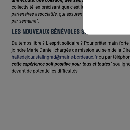
une écoute, une collation, des sanitaires, un accès à des d
collectivité, en précisant que c'est le Centre communal d'ac
partenaires associatifs, qui assurent par ailleurs une pré
par semaine"
.
LES NOUVEAUX BÉNÉVOLES SERONT ACCOMPAG
Du temps libre ? L'esprit solidaire ? Pour prêter main forte
joindre Marie Daniel, chargée de mission au sein de la Dire
haltedejour.stalingrad@mairie-bordeaux.fr
ou par téléphon
cette expérience soit positive pour tous et toutes
"
souligne
devant de potentielles difficultés.