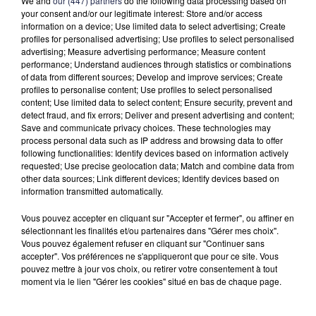
We and
our (447) partners
do the following data processing based on
et d'anciens lauréats. Originalité, innovation, créativité et
your consent and/or our legitimate interest: Store and/or access
potentiel de bénéficiaires figurent parmi les critères de
information on a device; Use limited data to select advertising; Create
profiles for personalised advertising; Use profiles to select personalised
sélection.
advertising; Measure advertising performance; Measure content
UNE DIZAINE DE PROJETS RETENUS EN 2022
performance; Understand audiences through statistics or combinations
of data from different sources; Develop and improve services; Create
profiles to personalise content; Use profiles to select personalised
En 2022, l'appel avait abouti à la sélection de onze
content; Use limited data to select content; Ensure security, prevent and
associations sur la trentaine de dossiers déposés :
"Leurs
detect fraud, and fix errors; Deliver and present advertising and content;
Save and communicate privacy choices. These technologies may
projets irriguent de nombreux domaines dont l'entraide,
process personal data such as IP address and browsing data to offer
l'environnement, la citoyenneté, la santé, la culture ou le
following functionalities: Identify devices based on information actively
sport"
liste-t-on. Le festival
"Gribouillis"
en avait bénéficié, de
requested; Use precise geolocation data; Match and combine data from
other data sources; Link different devices; Identify devices based on
même que le
"Trophée Burdigala"
-tournoi de foot social et
information transmitted automatically.
solidaire- ou encore
"L'Auberge Nomade"
pour créer du lien
entre les étudiants. Pour faire acte de candidature, il faut
se
Vous pouvez accepter en cliquant sur "Accepter et fermer", ou affiner en
manifester avant ce dimanche 27 novembre
, en ayant pris
sélectionnant les finalités et/ou partenaires dans "Gérer mes choix".
Vous pouvez également refuser en cliquant sur "Continuer sans
connaissance du
règlement
.
accepter". Vos préférences ne s'appliqueront que pour ce site. Vous
pouvez mettre à jour vos choix, ou retirer votre consentement à tout
moment via le lien "Gérer les cookies" situé en bas de chaque page.