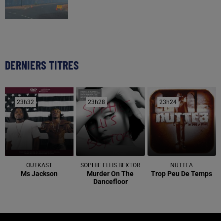
DERNIERS TITRES
23h32
23h32
23h28
23h28
23h24
23h24
OUTKAST
SOPHIE ELLIS BEXTOR
NUTTEA
Ms Jackson
Murder On The
Trop Peu De Temps
Dancefloor