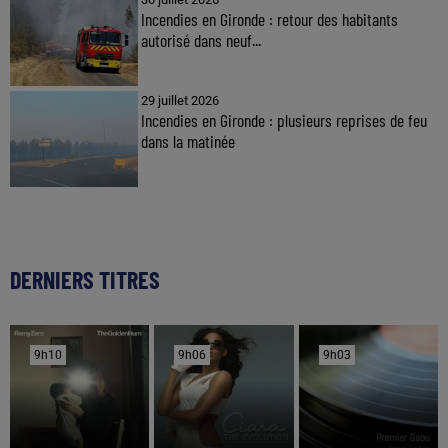
Incendies en Gironde : retour des habitants
autorisé dans neuf...
29 juillet 2026
Incendies en Gironde : plusieurs reprises de feu
dans la matinée
DERNIERS TITRES
9h10
9h10
9h06
9h06
9h03
9h03