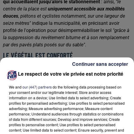
qui accueillaient jusqu'alors le stationnement
: ainsi,
"le
centre de la place est
uniquement accessible aux mobilités
douces
, piétons et cyclistes notamment, sur une largeur de
seize mètres"
indique la municipalité, en précisant avoir
profité de l'opération pour désimperméabiliser le sol
"grâce à
la suppression du revêtement bitume et à son remplacement
par des pavés plats posés sur du sable"
.
LE VÉGÉTAL EST CONFORTÉ
Continuer sans accepter
L'importance de la verdure a par ailleurs été réaffirmée :
"
Les
Le respect de votre vie privée est notre priorité
quatorze arbres existants ont été conservés et mis en valeur
grâce à l’agrandissement de leurs fosses
, ce qui permet un
We and
our (447) partners
do the following data processing based on
meilleur développement du système racinaire"
explique la
your consent and/or our legitimate interest: Store and/or access
collectivité qui promet aussi
"de nouvelles plantations qui
information on a device; Use limited data to select advertising; Create
viendront agrémenter le patrimoine végétal et seront
profiles for personalised advertising; Use profiles to select personalised
advertising; Measure advertising performance; Measure content
implantées à la période la plus propice"
. Ainsi apaisée,
"
la
performance; Understand audiences through statistics or combinations
place auparavant dédiée aux automobiles est de nouveau
of data from different sources; Develop and improve services; Create
attractive et sécurisée pour tous
, et l’installation de mobilier
profiles to personalise content; Use profiles to select personalised
content; Use limited data to select content; Ensure security, prevent and
urbain permet de compléter cet aménagement et d’y créer de