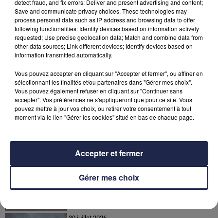
detect fraud, and fix errors; Deliver and present advertising and content;
nouveaux usages conviviaux"
conclut-on.
Save and communicate privacy choices. These technologies may
process personal data such as IP address and browsing data to offer
following functionalities: Identify devices based on information actively
requested; Use precise geolocation data; Match and combine data from
other data sources; Link different devices; Identify devices based on
information transmitted automatically.
Vous pouvez accepter en cliquant sur "Accepter et fermer", ou affiner en
sélectionnant les finalités et/ou partenaires dans "Gérer mes choix".
Vous pouvez également refuser en cliquant sur "Continuer sans
accepter". Vos préférences ne s'appliqueront que pour ce site. Vous
pouvez mettre à jour vos choix, ou retirer votre consentement à tout
moment via le lien "Gérer les cookies" situé en bas de chaque page.
À LA UNE
Accepter et fermer
31 juillet 2026
Gérer mes choix
Incendie de Saumos : une météo nocturne
favorable
30 juillet 2026