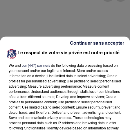
Continuer sans accepter
À LA UNE
Le respect de votre vie privée est notre priorité
31 juillet 2026
We and
our (447) partners
do the following data processing based on
Incendie de Saumos : une météo nocturne
your consent and/or our legitimate interest: Store and/or access
favorable
information on a device; Use limited data to select advertising; Create
profiles for personalised advertising; Use profiles to select personalised
advertising; Measure advertising performance; Measure content
performance; Understand audiences through statistics or combinations
30 juillet 2026
Incendies en Gironde : retour des habitants
of data from different sources; Develop and improve services; Create
profiles to personalise content; Use profiles to select personalised
autorisé dans neuf...
content; Use limited data to select content; Ensure security, prevent and
detect fraud, and fix errors; Deliver and present advertising and content;
Save and communicate privacy choices. These technologies may
29 juillet 2026
process personal data such as IP address and browsing data to offer
Incendies en Gironde : plusieurs reprises de feu
following functionalities: Identify devices based on information actively