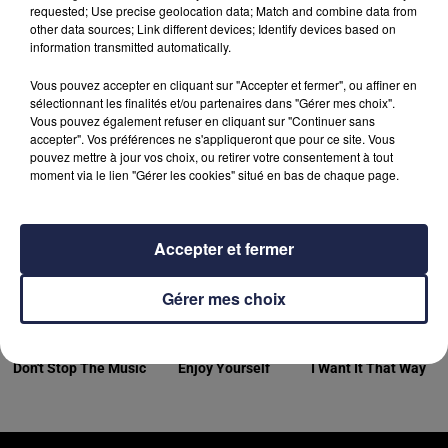
dans la matinée
requested; Use precise geolocation data; Match and combine data from
other data sources; Link different devices; Identify devices based on
information transmitted automatically.
Vous pouvez accepter en cliquant sur "Accepter et fermer", ou affiner en
sélectionnant les finalités et/ou partenaires dans "Gérer mes choix".
Vous pouvez également refuser en cliquant sur "Continuer sans
accepter". Vos préférences ne s'appliqueront que pour ce site. Vous
DERNIERS TITRES
pouvez mettre à jour vos choix, ou retirer votre consentement à tout
moment via le lien "Gérer les cookies" situé en bas de chaque page.
14h19
14h19
14h11
14h11
14h07
14h07
Accepter et fermer
Gérer mes choix
RIHANNA
A+
BACKSTREET BOYS
Don't Stop The Music
Enjoy Yourself
I Want It That Way