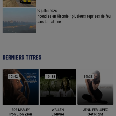
29 juillet 2026
Incendies en Gironde : plusieurs reprises de feu
dans la matinée
DERNIERS TITRES
19h42
19h42
19h38
19h38
19h33
19h33
BOB MARLEY
WALLEN
JENNIFER LOPEZ
Iron Lion Zion
L'olivier
Get Right