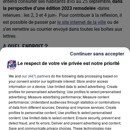
entend consulter ses habitants d’ici au 25 septembre,
dans
la perspective d’une édition 2023 remodelée
-dates
retenues : les 2, 3 et 4 juin-. Pour contribuer à la réflexion, il
est possible de passer par
le site internet de la ville
ou de
s’en remettre au courrier envoyé dans toutes les boîtes aux
lettres.
A QUEL ENDROIT ?
Continuer sans accepter
Deux scénarios d’implantation de la fête sont notamment
Le respect de votre vie privée est notre priorité
soumis à l’avis des habitants :
"Un débat existe entre les
Béglais sur la localisation des festivités,
à Bègles-Plage, à
We and
our (447) partners
do the following data processing based on
l’instar des éditions 2021 et 2022, ou en centre-ville sur
your consent and/or our legitimate interest: Store and/or access
plusieurs sites
, comme cela était le cas avant la crise
information on a device; Use limited data to select advertising; Create
profiles for personalised advertising; Use profiles to select personalised
sanitaire, mais désormais sur un périmètre différent et plus
advertising; Measure advertising performance; Measure content
étendu"
explique la municipalité, avant de préciser que les
performance; Understand audiences through statistics or combinations
deux formules présentent des scénarios différents en
of data from different sources; Develop and improve services; Create
profiles to personalise content; Use profiles to select personalised
matière de capacité d’accueil des publics et des stands, de
content; Use limited data to select content; Ensure security, prevent and
programmation artistique, de sécurisation des sites, de
detect fraud, and fix errors; Deliver and present advertising and content;
circulation ou encore de budget.
Save and communicate privacy choices. These technologies may