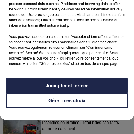
process personal data such as IP address and browsing data to offer
following functionalities: Identify devices based on information actively
requested; Use precise geolocation data; Match and combine data from
other data sources; Link different devices; Identify devices based on
information transmitted automatically.
Vous pouvez accepter en cliquant sur "Accepter et fermer", ou affiner en
sélectionnant les finalités et/ou partenaires dans "Gérer mes choix".
Vous pouvez également refuser en cliquant sur "Continuer sans
accepter". Vos préférences ne s'appliqueront que pour ce site. Vous
pouvez mettre à jour vos choix, ou retirer votre consentement à tout
moment via le lien "Gérer les cookies" situé en bas de chaque page.
À LA UNE
Accepter et fermer
31 juillet 2026
Incendie de Saumos : une météo nocturne
favorable
Gérer mes choix
30 juillet 2026
Incendies en Gironde : retour des habitants
autorisé dans neuf...