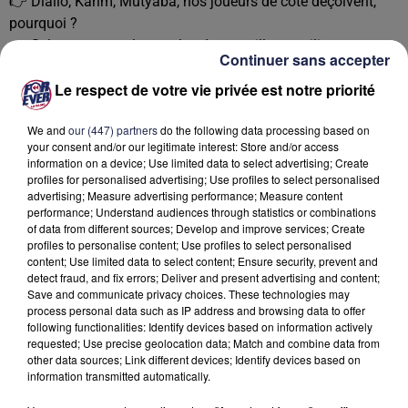
👉 Diallo, Karim, Mutyaba, nos joueurs de côté déçoivent,
pourquoi ?
👉 Selon vous, quels sont les deux meilleurs milieux
Continuer sans accepter
défensifs de l’histoire du club ?
Le respect de votre vie privée est notre priorité
Ecoutez le nouvel épisode de Coups Francs :
We and
our (447) partners
do the following data processing based on
your consent and/or our legitimate interest: Store and/or access
information on a device; Use limited data to select advertising; Create
profiles for personalised advertising; Use profiles to select personalised
advertising; Measure advertising performance; Measure content
performance; Understand audiences through statistics or combinations
of data from different sources; Develop and improve services; Create
profiles to personalise content; Use profiles to select personalised
content; Use limited data to select content; Ensure security, prevent and
detect fraud, and fix errors; Deliver and present advertising and content;
Save and communicate privacy choices. These technologies may
process personal data such as IP address and browsing data to offer
following functionalities: Identify devices based on information actively
requested; Use precise geolocation data; Match and combine data from
other data sources; Link different devices; Identify devices based on
information transmitted automatically.
À LA UNE