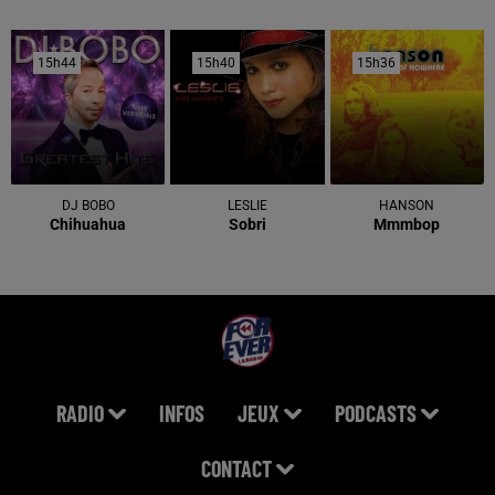
15h44
15h44
15h40
15h40
15h36
15h36
DJ BOBO
LESLIE
HANSON
Chihuahua
Sobri
Mmmbop
RADIO
INFOS
JEUX
PODCASTS
CONTACT