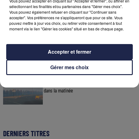
Vous pouvez accepter en cliquant sur "Accepter et fermer", ou affiner en
sélectionnant les finalités et/ou partenaires dans "Gérer mes choix".
Vous pouvez également refuser en cliquant sur "Continuer sans
31 juillet 2026
accepter". Vos préférences ne s'appliqueront que pour ce site. Vous
Incendie de Saumos : une météo nocturne
pouvez mettre à jour vos choix, ou retirer votre consentement à tout
favorable
moment via le lien "Gérer les cookies" situé en bas de chaque page.
30 juillet 2026
Accepter et fermer
Incendies en Gironde : retour des habitants
autorisé dans neuf...
Gérer mes choix
29 juillet 2026
Incendies en Gironde : plusieurs reprises de feu
dans la matinée
DERNIERS TITRES