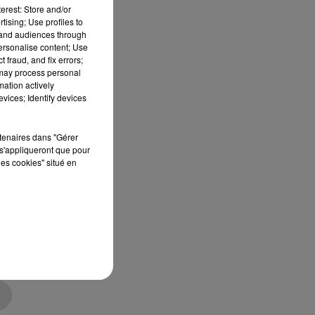
erest: Store and/or
tising; Use profiles to
tand audiences through
personalise content; Use
 18
 fraud, and fix errors;
 may process personal
mation actively
vices; Identify devices
a
ù
rtenaires dans "Gérer
s'appliqueront que pour
les cookies" situé en