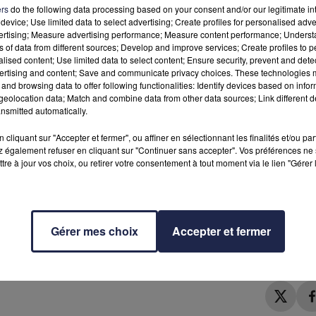
ers
do the following data processing based on your consent and/or our legitimate int
device; Use limited data to select advertising; Create profiles for personalised adver
vertising; Measure advertising performance; Measure content performance; Unders
ns of data from different sources; Develop and improve services; Create profiles to 
e rejoindre le "World cleanup day" : rendez-vous ce dimanche
alised content; Use limited data to select content; Ensure security, prevent and detect
espace public.
ertising and content; Save and communicate privacy choices. These technologies
and browsing data to offer following functionalities: Identify devices based on infor
eolocation data; Match and combine data from other data sources; Link different de
nsmitted automatically.
e, a pour objectif de
"réunir"
au moins 5% de la population de l
ct de l'environnement : parmi les dizaines de milliers de lieux o
cliquant sur "Accepter et fermer", ou affiner en sélectionnant les finalités et/ou pa
lanc
!
 également refuser en cliquant sur "Continuer sans accepter". Vos préférences ne 
tre à jour vos choix, ou retirer votre consentement à tout moment via le lien "Gérer 
qui se mobilise et qui propose, à l'occasion de sa vadrouille
hets
: le rendez-vous est fixé à tous les volontaires à 9h30 sur la
Gérer mes choix
Accepter et fermer
 gilet fluorescent pour assurer sa sécurité
sur l'itinéraire. Fin de