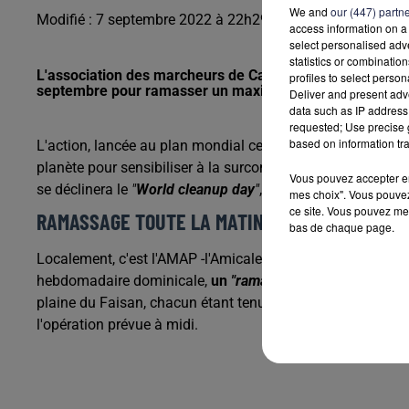
We and
our (447) partn
Modifié : 7 septembre 2022 à 22h29 par la rédaction
access information on a 
select personalised ad
statistics or combinatio
L'association des marcheurs de Carbon-Blanc a décidé d
profiles to select person
septembre pour ramasser un maximum de déchets sur l'
Deliver and present adv
data such as IP address 
requested; Use precise g
based on information tra
L'action, lancée au plan mondial ce dimanche 18 septembr
planète pour sensibiliser à la surconsommation et au respe
Vous pouvez accepter en 
se déclinera le
"
World cleanup day
"
, on trouve...
Carbon-B
mes choix". Vous pouvez
ce site. Vous pouvez met
RAMASSAGE TOUTE LA MATINÉE
bas de chaque page.
Localement, c'est l'AMAP -l'Amicale des marcheurs à pied- 
hebdomadaire dominicale,
un
"ramassage citoyen"
de déc
plaine du Faisan, chacun étant tenu d'apporter avec lui
un
l'opération prévue à midi.