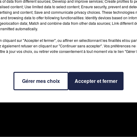
ns of data from different sources; Develop and improve services; Create profiles to 
alised content; Use limited data to select content; Ensure security, prevent and detect
RADIO
INFOS
JEUX
PODCASTS
CONTACT
ertising and content; Save and communicate privacy choices. These technologies
and browsing data to offer following functionalities: Identify devices based on infor
eolocation data; Match and combine data from other data sources; Link different de
nsmitted automatically.
cliquant sur "Accepter et fermer", ou affiner en sélectionnant les finalités et/ou pa
 également refuser en cliquant sur "Continuer sans accepter". Vos préférences ne 
tre à jour vos choix, ou retirer votre consentement à tout moment via le lien "Gérer 
es
Politique de confidentialité
Conditions générales d'utilisation
Cookies
Gérer mes choix
Accepter et fermer
Archives
2026
2025
2024
2023
2022