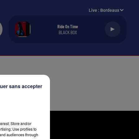
Live :
Bordeaux
Ride On Time
BLACK BOX
uer sans accepter
erest: Store and/or
tising; Use profiles to
tand audiences through