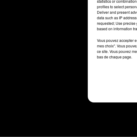
statistics or combinatio
profiles to select person
Deliver and present adv
data such as IP address 
requested; Use precise g
based on information tra
Vous pouvez accepter en 
mes choix". Vous pouvez
ce site. Vous pouvez met
bas de chaque page.
Mentions légal