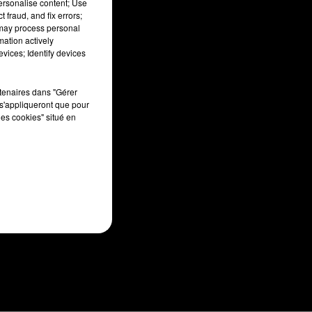
personalise content; Use
 fraud, and fix errors;
 may process personal
mation actively
vices; Identify devices
rtenaires dans "Gérer
s'appliqueront que pour
les cookies" situé en
Plan du site