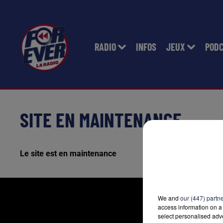
RADIO
INFOS
JEUX
POD
SITE EN MAINTENANCE
Le site est en maintenance
We and
our (447) partn
access information on a 
select personalised ad